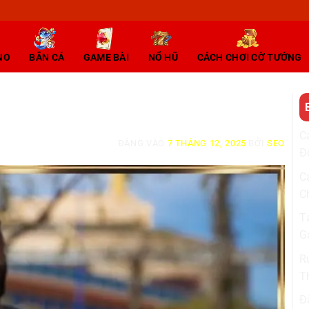
NO
BẮN CÁ
GAME BÀI
NỔ HŨ
CÁCH CHƠI CỜ TƯỚNG
 Bóng Đá Là Gì – Quy Tắc Xử Phạt
C
ĐĂNG VÀO
7 THÁNG 12, 2025
BỞI
SEO
Đ
C
C
T
G
R
T
Đ