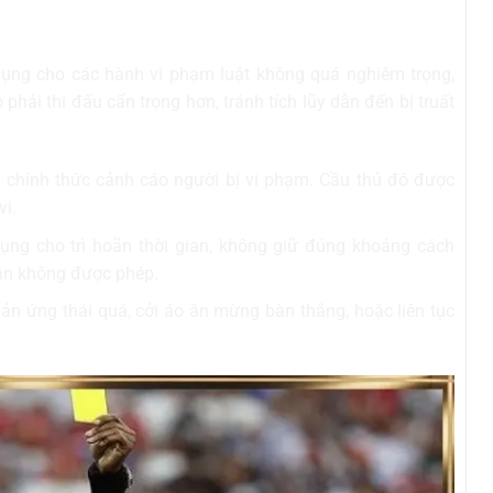
óng đá
dụng cho các hành vi phạm luật không quá nghiêm trọng,
hải thi đấu cẩn trọng hơn, tránh tích lũy dẫn đến bị truất
ể chính thức cảnh cáo người bị vi phạm. Cầu thủ đó được
vi.
ụng cho trì hoãn thời gian, không giữ đúng khoảng cách
sân không được phép.
ản ứng thái quá, cởi áo ăn mừng bàn thắng, hoặc liên tục