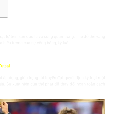
á là gì?
trật tự trên sân đấu là vô cùng quan trọng. Thẻ đỏ thẻ vàng
là biểu tượng của sự công bằng, kỷ luật.
Futsal
áp dụng, giúp trọng tài truyền đạt quyết định kỷ luật một
iả. Sự xuất hiện của thẻ phạt đã thay đổi hoàn toàn cách