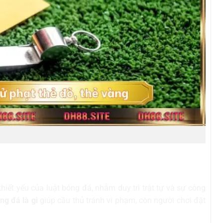
 xử phạt thẻ đỏ, thẻ vàng
 và thẻ đỏ trong bóng đá
hiết yếu của luật bóng đá, nhằm duy trì trật tự và sự công
ng đá là gì
giúp cầu thủ tránh vi phạm, còn người chơi đặt