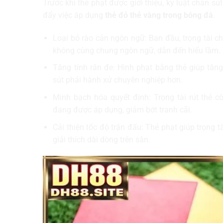
Trước khi thẻ phạt được giới thiệu, kỷ luật chân sú
đẩy việc áp dụng
thẻ đỏ thẻ vàng trong bóng đá
.
Loại bỏ rào cản ngôn ngữ: Ban đầu, trọng tài chỉ
không cùng chung ngôn ngữ, dẫn đến hiểu lầm. 
Tăng tính răn đe: Hình phạt bằng thẻ giúp tă
sút phải hành xử chuyên nghiệp hơn.
Minh bạch hóa quyết định: Trọng tài rút thẻ c
đang được áp dụng, giảm bớt tranh cãi.
Cải thiện tốc độ trận đấu: Thẻ phạt giúp trọng 
giải thích dài dòng trên sân.