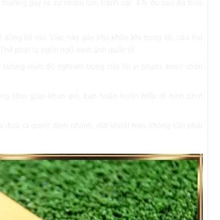
t thường gây ra sự nhầm lẫn, tranh cãi. 4 lý do sau đã thúc
 dùng lời nói. Việc này gây khó khăn khi trọng tài, cầu thủ
Thẻ phạt là ngôn ngữ hình ảnh quốc tế.
ng cường mức độ nghiêm trọng của lỗi vi phạm, buộc chân
ông khai giúp khán giả, ban huấn luyện hiểu rõ hình phạt
tài đưa ra quyết định nhanh, dứt khoát hơn, không cần phải