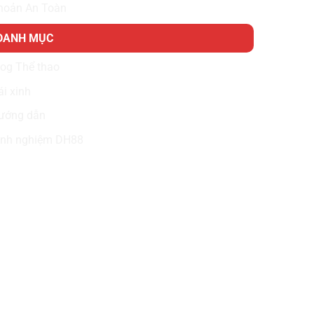
hoản An Toàn
DANH MỤC
log Thể thao
ái xinh
ướng dẫn
inh nghiệm DH88