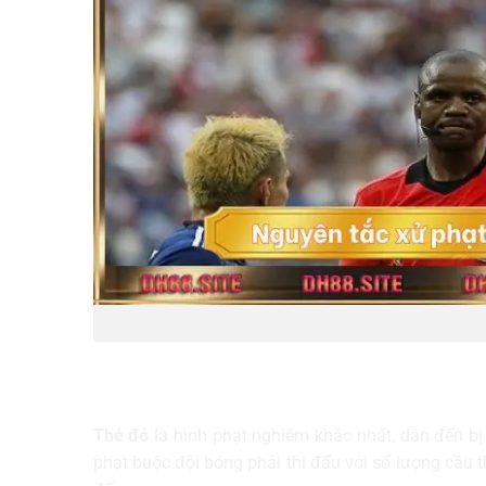
Nguyên tắc xử ph
🔴 Cơ chế áp dụng thẻ đỏ trong xử phạt
Thẻ đỏ
là hình phạt nghiêm khắc nhất, dẫn đến bị 
phạt buộc đội bóng phải thi đấu với số lượng cầu t