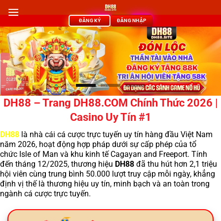
ĐĂNG KÝ
ĐĂNG NHẬP
DH88 – Trang DH88.COM Chính Thức 2026 |
Casino Uy Tín #1
DH88
là nhà cái cá cược trực tuyến uy tín hàng đầu Việt Nam
năm 2026, hoạt động hợp pháp dưới sự cấp phép của tổ
chức Isle of Man và khu kinh tế Cagayan and Freeport. Tính
đến tháng 12/2025, thương hiệu
DH88
đã thu hút hơn 2,1 triệu
hội viên cùng trung bình 50.000 lượt truy cập mỗi ngày, khẳng
định vị thế là thương hiệu uy tín, minh bạch và an toàn trong
ngành cá cược trực tuyến.