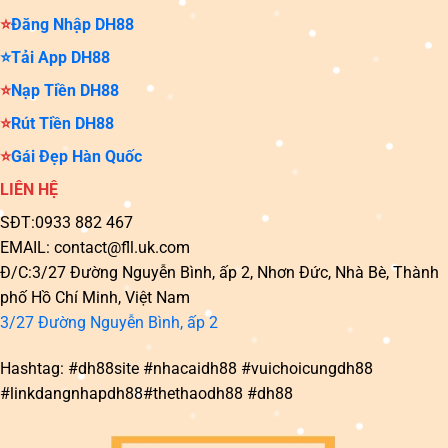
Mậu binh,
đối kháng tạo
xác game bài
⭐
Đăng Nhập DH88
Game
tiến lên,
phòng theo cấp
truyền thống
bài
phỏm, sâm
độ, mang đến trải
ngoài đời thực với
⭐Tải App DH88
DH88
lốc,
nghiệm hấp dẫn
luật chơi dễ hiểu,
blackjack…
thú vị.
toàn dân
⭐
Nạp Tiền DH88
⭐
Rút Tiền DH88
⭐
Gái Đẹp Hàn Quốc
LIÊN HỆ
SĐT:0933 882 467
EMAIL:
contact@fll.uk.com
Đ/C:3/27 Đường Nguyễn Bình, ấp 2, Nhơn Đức, Nhà Bè, Thành
phố Hồ Chí Minh, Việt Nam
3/27 Đường Nguyễn Bình, ấp 2
Hệ thống trò chơi đồ sộ của
Nhà cái DH88
Hashtag: #dh88site #nhacaidh88 #vuichoicungdh88
📈 So sánh DH88 cùng với các nhà cái
#linkdangnhapdh88#thethaodh88 #dh88
thông thường hiện nay
Không chỉ dừng lại ở nội dung trò chơi,
n
hà cái
DH88