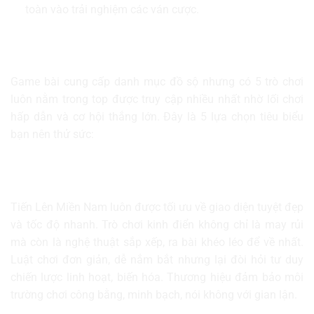
toàn vào trải nghiệm các ván cược.
❣️5 tựa game bài DH88 tạo nên danh tiếng nhà
cái
Game bài cung cấp danh mục đồ sộ nhưng có 5 trò chơi
luôn nằm trong top được truy cập nhiều nhất nhờ lối chơi
hấp dẫn và cơ hội thắng lớn. Đây là 5 lựa chọn tiêu biểu
bạn nên thử sức:
🧆Tiến lên miền Nam – Cuộc tranh tài chiến thuật 52 lá
bài
Tiến Lên Miền Nam luôn được tối ưu về giao diện tuyệt đẹp
và tốc độ nhanh. Trò chơi kinh điển không chỉ là may rủi
mà còn là nghệ thuật sắp xếp, ra bài khéo léo để về nhất.
Luật chơi đơn giản, dễ nắm bắt nhưng lại đòi hỏi tư duy
chiến lược linh hoạt, biến hóa. Thương hiệu đảm bảo môi
trường chơi công bằng, minh bạch, nói không với gian lận.