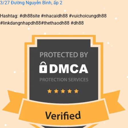
3/27 Đường Nguyễn Bình, ấp 2
Hashtag: #dh88site #nhacaidh88 #vuichoicungdh88
#linkdangnhapdh88#thethaodh88 #dh88