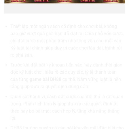
Chiến thuật thắng mọi game bài
DH88
Thiết lập một ngân sách cố định cho chơi bài, không
bao giờ vượt quá giới hạn đã đặt ra. Chia nhỏ vốn cược,
chỉ đặt cược một phần trăm nhỏ tổng vốn cho mỗi ván.
Kỷ luật tài chính giúp duy trì cuộc chơi lâu dài, tránh rủi
ro phá sản.
Trước khi đặt bất kỳ khoản tiền nào, hãy dành thời gian
đọc kỹ luật chơi, hiểu rõ các quy tắc, tỷ lệ thanh toán
của từng
game bài DH88
cụ thể. Nắm vững luật là nền
tảng giúp đưa ra quyết định đúng đắn.
Quan sát hành vi, cách đặt cược của đối thủ là rất quan
trọng. Phân tích tâm lý giúp đưa ra các quyết định tố,
theo hay bỏ bài một cách hợp lý, tăng khả năng thắng
lợi.
DH88 thường xuyên có các gói khuyến mãi đặc biệt cho