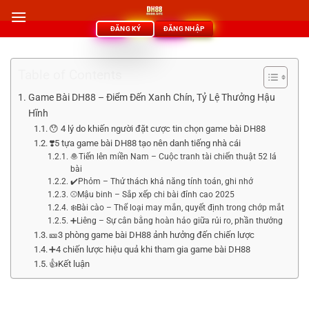
ĐĂNG KÝ
ĐĂNG NHẬP
Table of Contents
Game Bài DH88 – Điểm Đến Xanh Chín, Tỷ Lệ Thưởng Hậu
Hĩnh
😯 4 lý do khiến người đặt cược tin chọn game bài DH88
❣️5 tựa game bài DH88 tạo nên danh tiếng nhà cái
🧆Tiến lên miền Nam – Cuộc tranh tài chiến thuật 52 lá
bài
✔️Phỏm – Thử thách khả năng tính toán, ghi nhớ
⚾Mậu binh – Sắp xếp chi bài đỉnh cao 2025
❄️Bài cào – Thể loại may mắn, quyết định trong chớp mắt
➕Liêng – Sự cân bằng hoàn hảo giữa rủi ro, phần thưởng
🎫3 phòng game bài DH88 ảnh hưởng đến chiến lược
➕4 chiến lược hiệu quả khi tham gia game bài DH88
👍Kết luận
Game Bài DH88 – Điểm Đến Xanh Chín, Tỷ