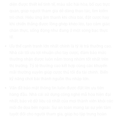
diện được thiết kế tinh tế, màu sắc hài hòa, bố cục trực
quan, giúp người tham gia dễ dàng thao tác, tìm kiếm
trò chơi. Hiệu ứng âm thanh khi chia bài, đặt cược hay
khi chiến thắng được lồng ghép khéo léo, tạo cảm giác
chân thực, sống động như đang ở một sòng bạc thực
tế.
Ưu thế cạnh tranh lớn nhất chính là tỷ lệ trả thưởng cao.
Nhà cái tối ưu lợi nhuận cho tay cược, đảm bảo mức
thưởng nhận được luôn nằm trong nhóm tốt nhất trên
thị trường. Tỷ lệ thưởng cao kết hợp cùng các khuyến
mãi thường xuyên giúp cược thủ tối đa tài chính. Biến
kỹ năng chơi bài thành nguồn thu nhập lớn.
Vấn đề bảo mật thông tin luôn được đặt lên ưu tiên
hàng đầu. Nhà cái sử dụng công nghệ mã hóa hiện đại
nhất, bảo vệ dữ liệu cá nhất của mọi thành viên khỏi các
mối đe dọa bên ngoài. Sự an toàn mang lại sự yên tâm
tuyệt đối cho người tham gia, giúp họ tập trung hoàn