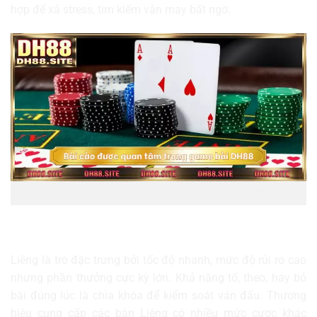
hợp để xả stress, tìm kiếm vận may bất ngờ.
Bài cào được quan tâm trong game bài DH88
➕Liêng – Sự cân bằng hoàn hảo giữa rủi ro, phần thưởng
Liêng là trò đặc trưng bởi tốc độ nhanh, mức độ rủi ro cao
nhưng phần thưởng cực kỳ lớn. Khả năng tố, theo, hay bỏ
bài đúng lúc là chìa khóa để kiểm soát ván đấu. Thương
hiệu cung cấp các bàn Liêng có nhiều mức cược khác