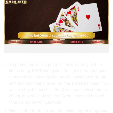
Game bài DH88 vì sao được truy cập nhiều
Sự phong phú về sản phẩm chính là yếu tố giữ chân
khách hàng.
DH88
không chỉ dừng lại ở những trò quen
thuộc mà còn cập nhật liên tục các phiên bản mới, luật
chơi độc đáo, mang lại sự mới mẻ. Bất kể bạn yêu thích
các trò chơi đòi hỏi chiến thuật cao hay thích sự nhanh
chóng, may rủi cũng sẽ tìm thấy bàn chơi phù hợp với
trình độ, nguồn vốn của mình.
Nhà cái đầu tư rất lớn vào trải nghiệm người dùng. Giao